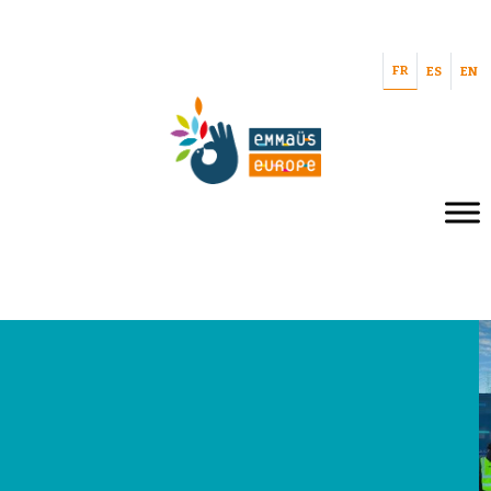
FR
ES
EN