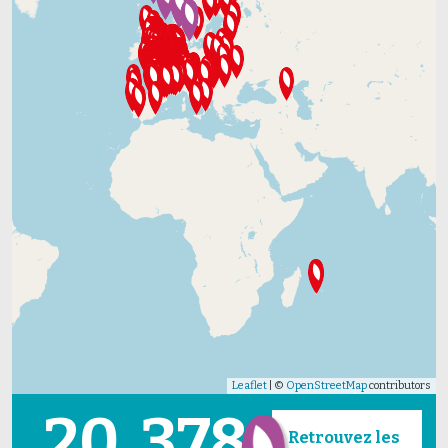
Leaflet
| ©
OpenStreetMap
contributors
20
378
Retrouvez les