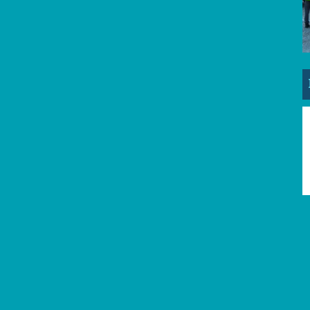
LUTTE CONTRE LA MISÈRE / SOLIDARITÉ
ITALIE
Les groupes Emmaüs à la
rencontre des scolaires :
sensibiliser les jeunes à nos
valeurs et combats
De nombreux groupes Emmaüs en Europe
interviennent auprès des publics scolaires pour
sensibiliser les élèves à la surconsommation, à la
solidarité et à l’écologie. Au-delà de la transmission de
valeurs, ces actions permettent de faire connaître le
mouvement Emmaüs à la prochaine génération de