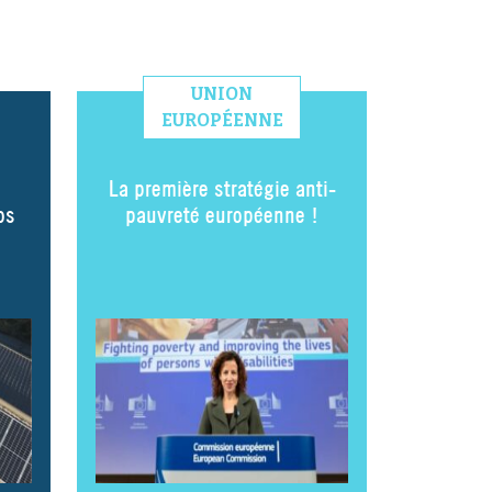
UNION
EUROPÉENNE
La première stratégie anti-
os
pauvreté européenne !