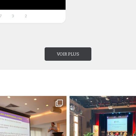
7
3
2
VOIR PLUS