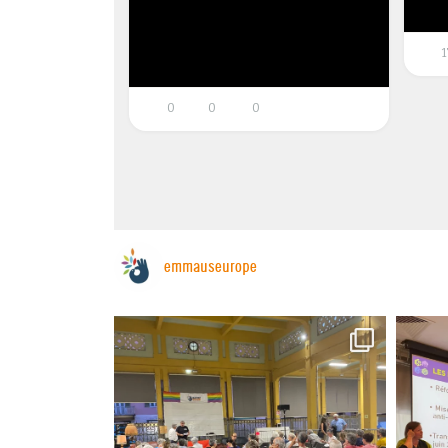
1
0
0
0
emmauseurope