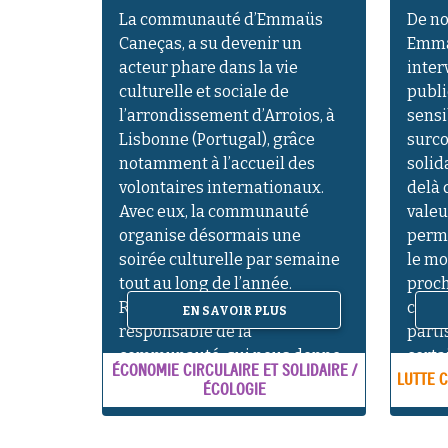
La communauté d’Emmaüs
De n
Caneças, a su devenir un
Emma
acteur phare dans la vie
inter
culturelle et sociale de
publi
l’arrondissement d’Arroios, à
sensi
Lisbonne (Portugal), grâce
surco
notamment à l’accueil des
solid
volontaires internationaux.
delà 
Avec eux, la communauté
valeu
organise désormais une
perme
soirée culturelle par semaine
le m
tout au long de l’année.
proch
Rencontre avec Ophélie, co-
cito
EN SAVOIR PLUS
responsable de la
parti
communauté, qui nous donne
certa
ÉCONOMIE CIRCULAIRE ET SOLIDAIRE /
[…]
LUTTE C
ÉCOLOGIE