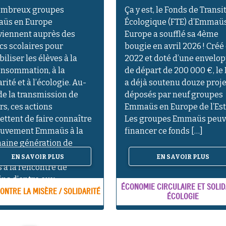
ombreux groupes
Ça y est, le Fonds de Transi
üs en Europe
Écologique (FTE) d’Emmaü
viennent auprès des
Europe a soufflé sa 4ème
cs scolaires pour
bougie en avril 2026 ! Créé
biliser les élèves à la
2022 et doté d’une envelo
nsommation, à la
de départ de 200 000 €, le
arité et à l’écologie. Au-
a déjà soutenu douze proje
de la transmission de
déposés par neuf groupes
rs, ces actions
Emmaüs en Europe de l’Est
ttent de faire connaître
Les groupes Emmaüs peuv
ouvement Emmaüs à la
financer ce fonds […]
aine génération de
yen·nes. Nous sommes
EN SAVOIR PLUS
EN SAVOIR PLUS
s à la rencontre de
ins d’entre eux.
ÉCONOMIE CIRCULAIRE ET SOLID
ONTRE LA MISÈRE / SOLIDARITÉ
ÉCOLOGIE