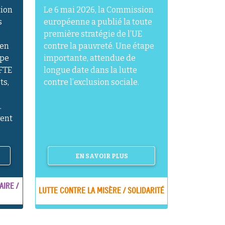
tion
Le 6 mai 2026, la Commission
s
européenne a publié la toute
première stratégie de l’UE
 en
contre la pauvreté. Une étape
ppe
importante, attendue de
 FTE
longue date dans la lutte
ts,
contre l’exclusion sociale.
.
ent
EN SAVOIR PLUS
AIRE /
LUTTE CONTRE LA MISÈRE / SOLIDARITÉ