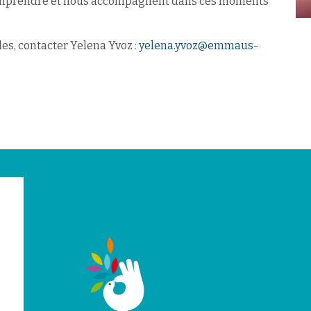
comprendre et nous accompagnent dans ces moments
es, contacter Yelena Yvoz :
yelena.yvoz@emmaus-