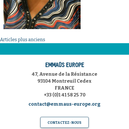
Navigation
Articles plus anciens
des
articles
EMMAÜS EUROPE
47, Avenue de la Résistance
93104 Montreuil Cedex
FRANCE
+33 (0)1 41 58 25 70
contact@emmaus-europe.org
CONTACTEZ-NOUS