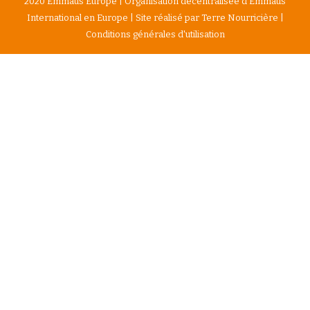
2020 Emmaüs Europe | Organisation décentralisée d’Emmaüs
International en Europe | Site réalisé par
Terre Nourricière
|
Conditions générales d'utilisation