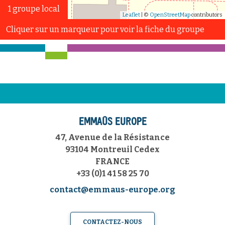
1 groupe local
Leaflet
| ©
OpenStreetMap
contributors
Cliquer sur un marqueur pour voir la fiche du groupe
EMMAÜS EUROPE
47, Avenue de la Résistance
93104 Montreuil Cedex
FRANCE
+33 (0)1 41 58 25 70
contact@emmaus-europe.org
CONTACTEZ-NOUS