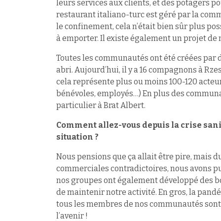
leurs services aux clients, et des potagers 
restaurant italiano-turc est géré par la comm
le confinement, cela n’était bien sûr plus po
à emporter. Il existe également un projet de m
Toutes les communautés ont été créées par
abri. Aujourd’hui, il y a 16 compagnons à Rzes
cela représente plus ou moins 100-120 acte
bénévoles, employés…) En plus des communaut
particulier à Brat Albert.
Comment allez-vous depuis la crise sani
situation ?
Nous pensions que ça allait être pire, mais du
commerciales contradictoires, nous avons pu
nos groupes ont également développé des bou
de maintenir notre activité. En gros, la pa
tous les membres de nos communautés sont 
l’avenir !