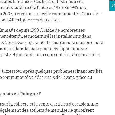
tés françaises. Ces liens ont permis à ces
©
maüs Lublin a été fondé en 1995. En 1999, une
en 2003, a créé une nouvelle communauté à Cracovie –
at Albert, gère ces deux sites.
d’Emmaüs depuis 1999. A l’aide de nombreuses
nt étendu et modernisé les installations dans
». Nous avons également construit une maison et une
ons main dans la main pour développer une vie
 juste et pour aider ceux qui sont dans la pauvreté et
à Rzeszów. Après quelques problèmes financiers liés
tte communauté va désormais de l’avant, grâce au
Emmaüs en Pologne ?
r la collecte et la vente d’articles d’occasion, une
a également des ateliers de menuiserie qui offrent