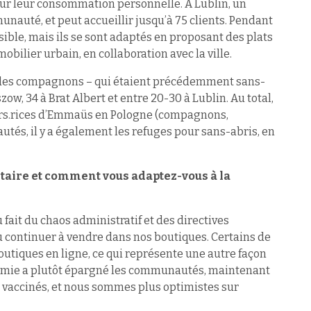
pour leur consommation personnelle. A Lublin, un
unauté, et peut accueillir jusqu’à 75 clients. Pendant
ssible, mais ils se sont adaptés en proposant des plats
obilier urbain, en collaboration avec la ville.
 des compagnons – qui étaient précédemment sans-
zow, 34 à Brat Albert et entre 20-30 à Lublin. Au total,
urs.rices d’Emmaüs en Pologne (compagnons,
és, il y a également les refuges pour sans-abris, en
taire et comment vous adaptez-vous à la
 fait du chaos administratif et des directives
 continuer à vendre dans nos boutiques. Certains de
tiques en ligne, ce qui représente une autre façon
ndémie a plutôt épargné les communautés, maintenant
vaccinés, et nous sommes plus optimistes sur