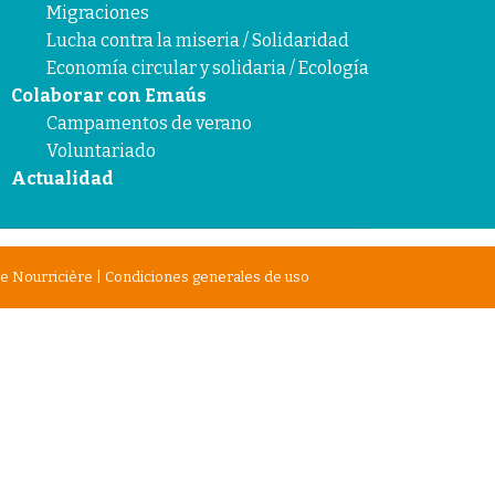
Migraciones
Lucha contra la miseria / Solidaridad
Economía circular y solidaria / Ecología
Colaborar con Emaús
Campamentos de verano
Voluntariado
Actualidad
e Nourricière
|
Condiciones generales de uso