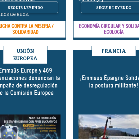
ponemos a conocer a
SEGUIR LEYENDO
SEGUIR LEYENDO
nos de ellos.
UCHA CONTRA LA MISERIA /
ECONOMÍA CIRCULAR Y SOLIDA
SOLIDARIDAD
ECOLOGÍA
UNIÓN
FRANCIA
EUROPEA
Emmaüs Europe y 469
anizaciones denuncian la
¡Emmaüs Épargne Solida
mpaña de desregulación
la postura militante!
e la Comisión Europea