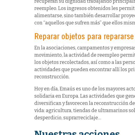
recuperan su dignidad trabajando principal
reempleo. Los ingresos obtenidos les permite
alimentarse, sino también desarrollar proyec
con “aquellos que sufren más” que ellos mis
Reparar objetos para reparars
En la asociaciones, campamentos y empresas
movimiento, la actividad de reempleo permi
los objetos recolectados, así como a las per
actividades que pueden encontrar allí los pr
reconstrucción.
Hoy en día, Emaús es uno de los mayores act
solidaria en Europa. Las actividades que gen
diversifican y favorecen la reconstrucción d
vida: agricultura, tiendas de ultramarinos so
desperdicio, suprarreciclaje…
Nuestras acciones