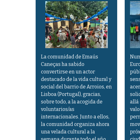
La comunidad de Emaús
Num
Caneças ha sabido
Euro
convertirse en un actor
públ
destacado de la vida cultural y
sens
social del barrio de Arroios, en
acer
Lisboa (Portugal), gracias,
soli
sobre todo, a la acogida de
allá
voluntarios/as
valo
internacionales. Junto a ellos,
perm
la comunidad organiza ahora
mov
una velada cultural a la
pró
semana durante todo el año.
ciud