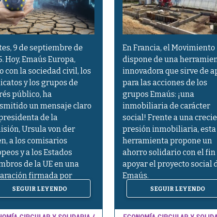
es, 9 de septiembre de
En Francia, el Movimiento
. Hoy, Emaús Europa,
dispone de una herramie
o con la sociedad civil, los
innovadora que sirve de a
icatos y los grupos de
para las acciones de los
rés público, ha
grupos Emaús: ¡una
smitido un mensaje claro
inmobiliaria de carácter
 presidenta de la
social! Frente a una creci
sión, Ursula von der
presión inmobiliaria, esta
n, a los comisarios
herramienta propone un
peos y a los Estados
ahorro solidario con el fin
mbros de la UE en una
apoyar el proyecto social 
aración firmada por
Emaús.
tros […]
SEGUIR LEYENDO
SEGUIR LEYENDO