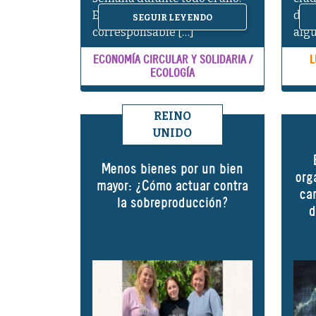
Entrevista con Ophélie,
dis
SEGUIR LEYENDO
corresponsable […]
algu
ECONOMÍA CIRCULAR Y SOLIDARIA /
L
ECOLOGÍA
REINO
UNIDO
Menos bienes por un bien
org
mayor: ¿Cómo actuar contra
ca
la sobreproducción?
d