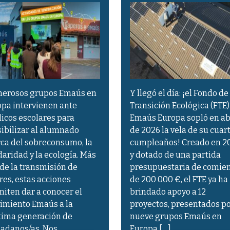
erosos grupos Emaús en
Y llegó el día: ¡el Fondo de
pa intervienen ante
Transición Ecológica (FTE)
icos escolares para
Emaús Europa sopló en ab
ibilizar al alumnado
de 2026 la vela de su cuar
ca del sobreconsumo, la
cumpleaños! Creado en 2
daridad y la ecología. Más
y dotado de una partida
 de la transmisión de
presupuestaria de comie
res, estas acciones
de 200 000 €, el FTE ya ha
iten dar a conocer el
brindado apoyo a 12
imiento Emaús a la
proyectos, presentados p
xima generación de
nueve grupos Emaús en
adanos/as. Nos
Europa […]