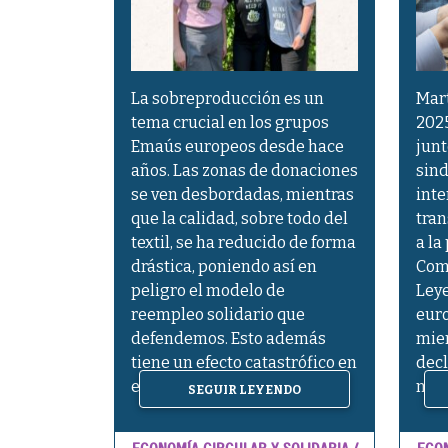
La sobreproducción es un
Mart
tema crucial en los grupos
2025
Emaús europeos desde hace
junt
años. Las zonas de donaciones
sind
se ven desbordadas, mientras
inte
que la calidad, sobre todo del
tran
textil, se ha reducido de forma
a la
drástica, poniendo así en
Comi
peligro el modelo de
Leye
reempleo solidario que
euro
defendemos. Esto además
mie
tiene un efecto catastrófico en
decl
el medioambiente […]
noso
SEGUIR LEYENDO