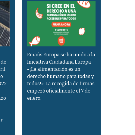
Emaús Europa se ha unido a la
 de
Iniciativa Ciudadana Europa
ril
«¡La alimentación es un
to
derecho humano para todas y
022
todos!». La recogida de firmas
empezó oficialmente el 7 de
nzo
enero.
or