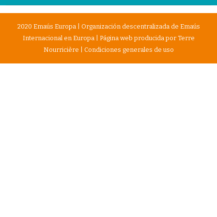
2020 Emaús Europa | Organización descentralizada de Emaús
Internacional en Europa | Página web producida por
Terre
Nourricière
|
Condiciones generales de uso