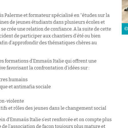
 Palerme et formateur spécialisé en “études sur la
taines de jeunes étudiants dans plusieurs écoles et
©
l se crée une relation de confiance. A la suite de cette
dent de participer aux chantiers d’été ou bien
afin d’approfondir des thématiques chères au
les formations d’Emmaüs Italie qui offrent une
ve favorisant la confrontation d’idées sur :
 êtres humains
ue et antimafia sociale
on-violente
atifs et rôles des jeunes dans le changement social
ein d’Emmaüs Italie s’est renforcée et on compte plus
e de l’association de façon toujours plus mature et