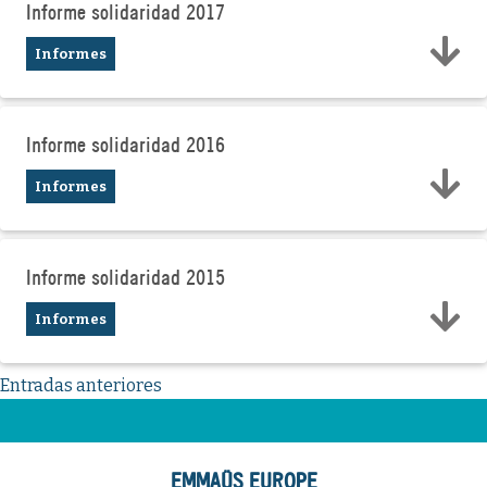
Informe solidaridad 2017
Informes
Informe solidaridad 2016
Informes
Informe solidaridad 2015
Informes
Navegación
Entradas anteriores
de
entradas
EMMAÜS EUROPE