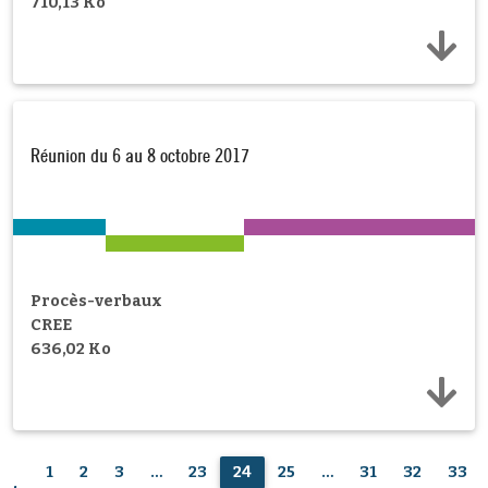
710,13 Ko
Réunion du 6 au 8 octobre 2017
Procès-verbaux
CREE
636,02 Ko
1
2
3
…
23
24
25
…
31
32
33