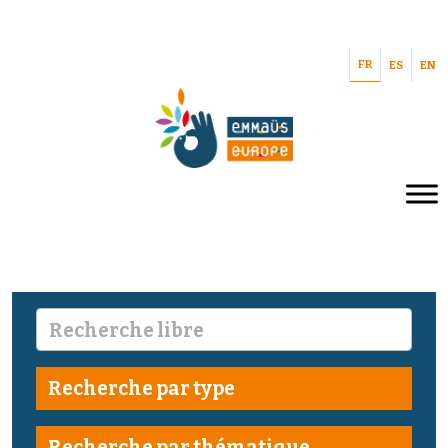
FR
ES
EN