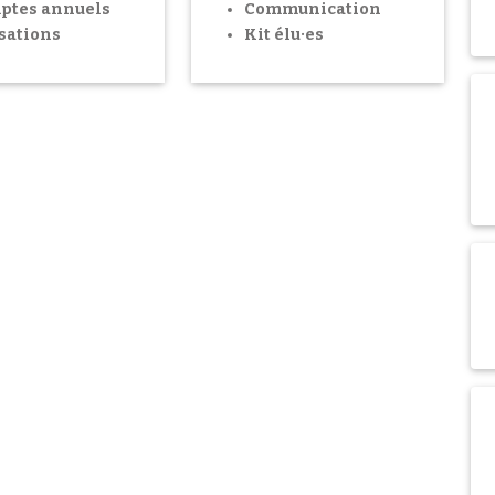
ptes annuels
Communication
sations
Kit élu·es