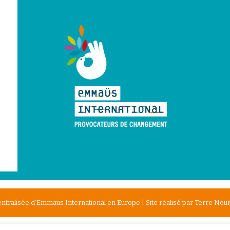
tralisée d’Emmaüs International en Europe | Site réalisé par
Terre Nour